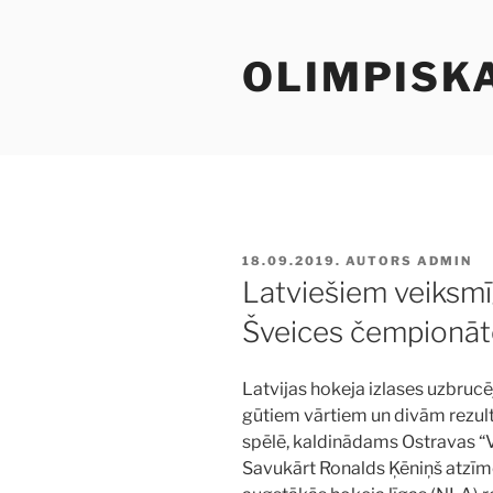
Doties
uz
OLIMPISK
saturu
PUBLICĒTS
18.09.2019.
AUTORS
ADMIN
Latviešiem veiksmī
Šveices čempionā
Latvijas hokeja izlases uzbrucē
gūtiem vārtiem un divām rezul
spēlē, kaldinādams Ostravas “
Savukārt Ronalds Ķēniņš atzīmē